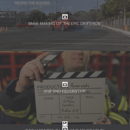
BMW: MAKING OF ‚THE EPIC DRIFTMOB‘
‚WIR SIND FEUERWEHR‘