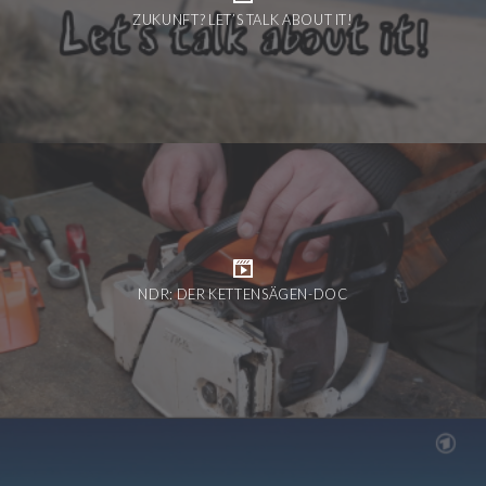
ZUKUNFT? LET’S TALK ABOUT IT!
NDR: DER KETTENSÄGEN-DOC